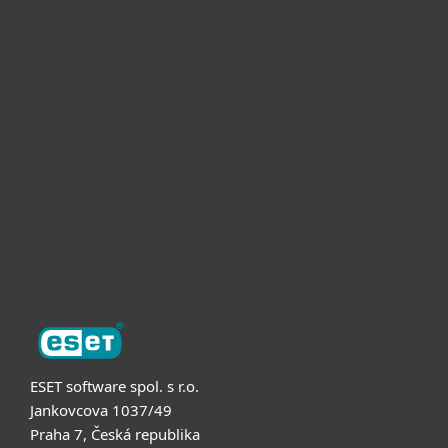
Pro domácnosti
Pro firmy
Partneři
Podpora
O nás
ESET software spol. s r.o.
Jankovcova 1037/49
Praha 7, Česká republika