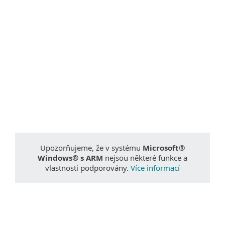
Dokumentace
Možnosti stahování
Zpět na jednoduché stahování
Vyberte si jinou verzi produktu
Upozorňujeme, že v systému
Microsoft®
Windows® s ARM
nejsou některé funkce a
vlastnosti podporovány.
Více informací