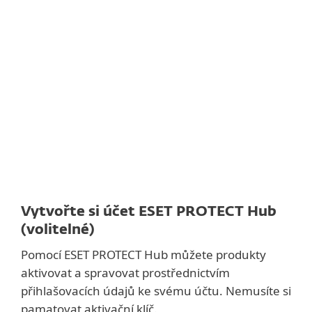
Dokumentace
Možnosti stahování
Zpět na jednoduché stahování
Vyberte si jinou verzi produktu
Vytvořte si účet ESET PROTECT Hub
(volitelné)
Pomocí ESET PROTECT Hub můžete produkty
aktivovat a spravovat prostřednictvím
přihlašovacích údajů ke svému účtu. Nemusíte si
pamatovat aktivační klíč.