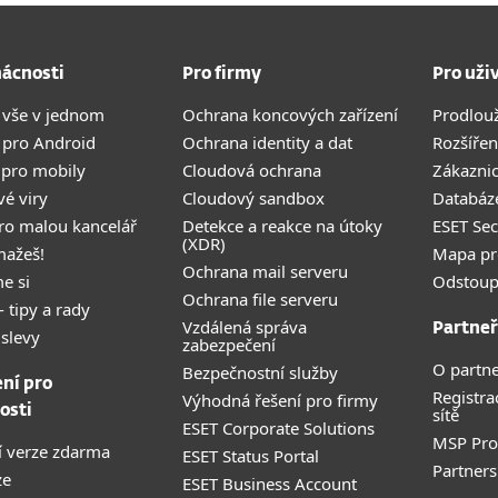
ácnosti
Pro firmy
Pro uži
 vše v jednom
Ochrana koncových zařízení
Prodlou
 pro Android
Ochrana identity a dat
Rozšířen
 pro mobily
Cloudová ochrana
Zákazni
vé viry
Cloudový sandbox
Databáze
pro malou kancelář
Detekce a reakce na útoky
ESET Se
(XDR)
mažeš!
Mapa pr
Ochrana mail serveru
e si
Odstoup
Ochrana file serveru
- tipy a rady
Vzdálená správa
Partneř
 slevy
zabezpečení
O partne
Bezpečnostní služby
ení pro
Registra
Výhodná řešení pro firmy
osti
sítě
ESET Corporate Solutions
MSP Pr
 verze zdarma
ESET Status Portal
Partners
ze
ESET Business Account