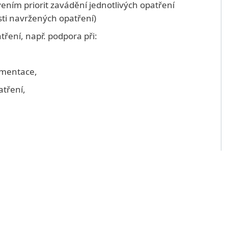
ním priorit zavádění jednotlivých opatření
sti navržených opatření)
ření, např. podpora při:
umentace,
atření,