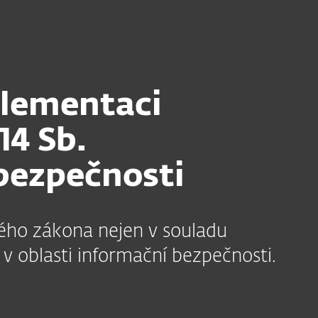
Partneři
užby
Proč ESET
plementaci
14 Sb.
bezpečnosti
ého zákona nejen v souladu
í v oblasti informační bezpečnosti.