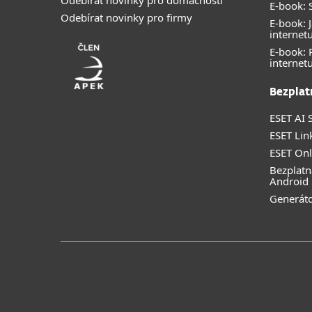
E-book: S
Odebírat novinky pro firmy
E-book: J
internet
E-book:
internet
Bezplat
ESET AI S
ESET Lin
ESET Onl
Bezplatn
Android
Generáto