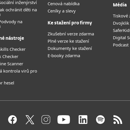
ociální inženýrství
Cenová nabídka
Média
ak ochránit děti na
Ceníky a slevy
u
Tiskové 
 Podvody na
Dvojklik
Ke stažení pro firmy
u
SaferKid
Zkušební verze zdarma
Digital 
né nástroje
Plné verze ke stažení
Podcast
Dokumenty ke stažení
kills Checker
E-booky zdarma
k Checker
ine Scanner
á kontrola virů pro
r hesel