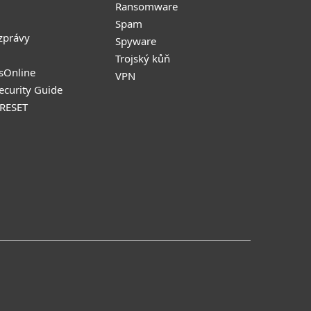
Ransomware
Spam
zprávy
Spyware
Trojský kůň
sOnline
VPN
Security Guide
 RESET