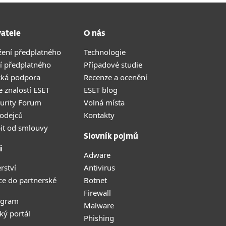
vatele
O nás
žení předplatného
Technologie
í předplatného
Případové studie
cká podpora
Recenze a ocenění
 znalostí ESET
ESET blog
curity Forum
Volná místa
odejců
Kontakty
it od smlouvy
Slovník pojmů
i
Adware
rství
Antivirus
ce do partnerské
Botnet
Firewall
ogram
Malware
ký portál
Phishing