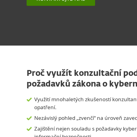
Proč využít konzultační po
požadavků zákona o kybern
Využití mnohaletých zkušeností konzultan
opatření.
Nezávislý pohled „zvenčí“ na úroveň zaved
Zajištění nejen souladu s požadavky kyberne
informační bezpečnosti.