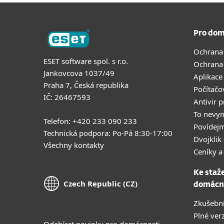
Pro dom
Ochrana
ESET software spol. s r.o.
Ochrana
Jankovcova 1037/49
Aplikace
Praha 7, Česká republika
Počítačo
IČ: 26467593
Antivir 
To nevy
Telefon: +420 233 090 233
Povídejm
Technická podpora: Po-Pá 8:30-17:00
Dvojklik 
Všechny kontakty
Ceníky a
Ke staž
Czech Republic (CZ)
domácn
Zkušební
Plné ver
Odebírat novinky pro domácnosti