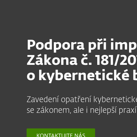
Domácnosti
Firmy
Podpora k zákonu o kybernetické bezpečnosti
Platforma
Řešení
Sl
Podpora při im
Zákona č. 181/20
o kybernetické 
Zavedení opatření kybernetick
se zákonem, ale i nejlepší prax
KONTAKTUJTE NÁS