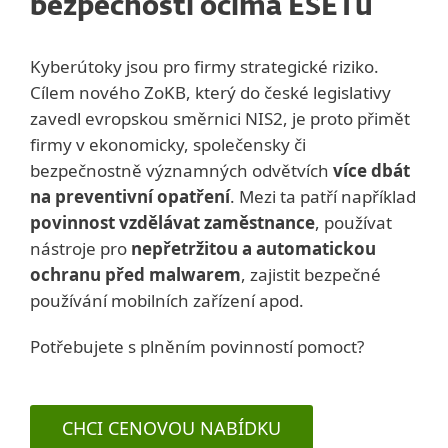
bezpečnosti očima ESETu
Kyberútoky jsou pro firmy strategické riziko.
Cílem nového ZoKB, který do české legislativy
zavedl evropskou směrnici NIS2, je proto přimět
firmy v ekonomicky, společensky či
bezpečnostně významných odvětvích
více dbát
na preventivní opatření
. Mezi ta patří například
povinnost vzdělávat zaměstnance
, používat
nástroje pro
nepřetržitou a automatickou
ochranu před malwarem
, zajistit bezpečné
používání mobilních zařízení apod.
Potřebujete s plněním povinností pomoct?
CHCI CENOVOU NABÍDKU