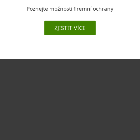
Poznejte možnosti firemní ochrany
ZJISTIT VÍCE
Pro domácnosti
Pro firmy
Partneři
Podpora