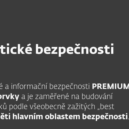
Partneři
zpečnosti
Školení kybernetické bezpečnosti
užby
Proč ESET
tické bezpečnosti
é a informační bezpečnosti
PREMIU
 prvky
a je zaměřené na budování
ků podle všeobecně zažitých „best
pěti hlavním oblastem bezpečnosti