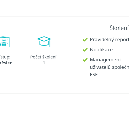
Školen
Pravidelný repor
Notifikace
ístup:
Počet školení:
Management
měsíce
1
uživatelů společn
ESET