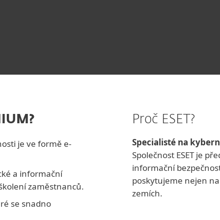
EMIUM?
Proč ESET?
Specialisté na kyber
osti je ve formě e-
Společnost ESET je př
informační bezpečnosti
cké a informační
poskytujeme nejen na č
školení zaměstnanců.
zemích.
eré se snadno