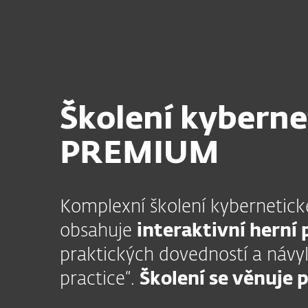
Domácnosti
Firmy
CZ
Firmy
ESET Services
Řízení IT be
Platforma
Řešení
Sl
Školení kyberne
PREMIUM
Komplexní školení kybernetick
obsahuje
interaktivní herní
praktických dovedností a návy
practice“.
Školení se věnuje 