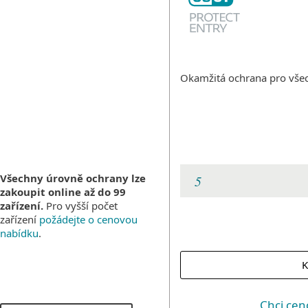
Okamžitá ochrana pro všec
Všechny úrovně ochrany lze
zakoupit online až do 99
zařízení.
Pro vyšší počet
zařízení
požádejte o cenovou
nabídku
.
Chci ce