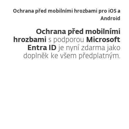
Ochrana před mobilními hrozbami pro iOS a
Android
Ochrana před mobilními
hrozbami
s podporou
Microsoft
Entra ID
je nyní zdarma jako
doplněk ke všem předplatným.
Jak to funguje?
Ochrana před mobilními hrozbami jako
bezplatný doplněk.
Ochrana před mobilními hrozbami je
součástí všech úrovní předplatného
platformy ESET PROTECT. Od předplatného
ESET PROTECT Advanced můžete nasadit