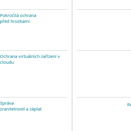
Pokročilá ochrana
před hrozbami
Ochrana virtuálních zařízení v
cloudu
Správa
R
zranitelností a záplat