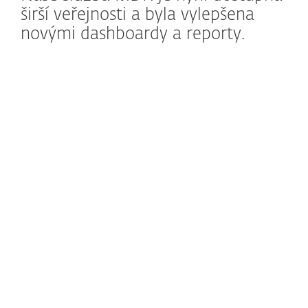
širší veřejnosti a byla vylepšena
novými dashboardy a reporty.
Jak to funguje?
Zavedli jsme dvě nové úrovně
předplatného Managed Detection and
Response (MDR): ESET PROTECT MDR pro
malé a střední podniky (SMB) a ESET
PROTECT MDR Ultimate pro větší
společnosti.
ESET PROTECT MDR
poskytuje komplexní
balíček kybernetické bezpečnosti s
nepřetržitou ochranou, která řeší
nejčastější výzvy malých a středních
podniků. Zahrnuje moderní ochranu pro