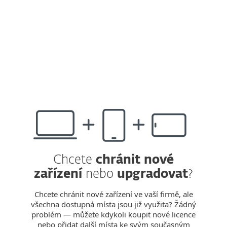
klíčovou součást bezpečnostního přístupu
každé organizace, proto je Zabezpečení
serverů součástí všech úrovní
předplatného platformy ESET PROTECT.
Správa zranitelností a patchů začíná s ESET
PROTECT Complete.
Zjistit více
.
Chcete
chránit nové
zařízení
nebo
upgradovat
?
Chcete chránit nové zařízení ve vaší firmě, ale
všechna dostupná místa jsou již využita? Žádný
problém — můžete kdykoli koupit nové licence
nebo přidat další místa ke svým současným