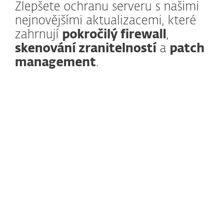
Zlepšete ochranu serveru s našimi
nejnovějšími aktualizacemi, které
zahrnují
pokročilý firewall
,
skenování zranitelností
a
patch
management
.
Jak to funguje?
Organizace se snaží snižovat počty
zranitelností a právě servery mohou
představovat z hlediska bezpečnosti slabé
místo. ESET Server Security tento problém
řeší, nyní s přidanou funkcionalitou:
Funkce
Firewall
vám umožňuje
kontrolovat všechna připojení k vašim
serverům s nabídkou čtyř režimů filtrování,