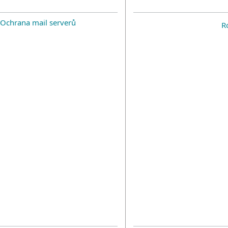
Ochrana mail serverů
R