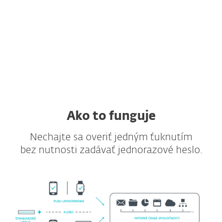
Bezproblémová integrácia
Podporované prostredia VDI
a služby VPN
SDK a API ako súčasť produktu
Ako to funguje
Nechajte sa overiť jedným ťuknutím
bez nutnosti zadávať jednorazové heslo.