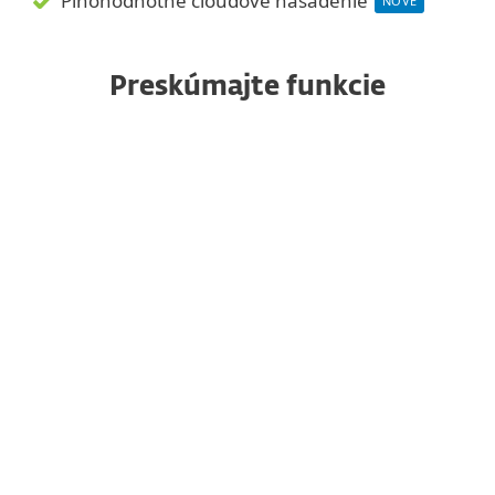
Plnohodnotné cloudové nasadenie
NOVÉ
Preskúmajte funkcie
Overovanie cez push notifikácie
Zabezpečenie cloudových
aplikácií
Nastavenie do 10 minút
Viacero spôsobov overenia
Žiadny špecializovaný hardvér
Multitenantné riešenie