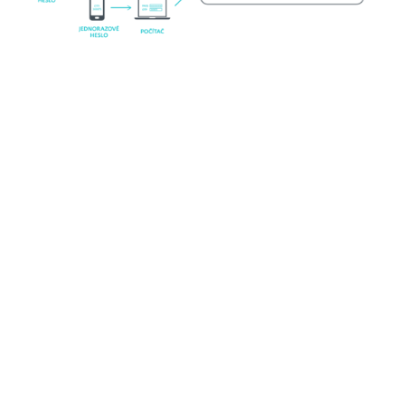
Systémové požiadavky
Podporované možnosti nasadenia
Cloud
Lokálne
Podporované operačné systémy
Windows
Android
iOS