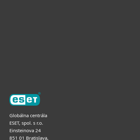
Pre domácnosti
Pre firmy
Užitočné informácie
Partnerstvo
O ESET
Globálna centrála
ESET, spol. s r.o.
Einsteinova 24
851 01 Bratislava,