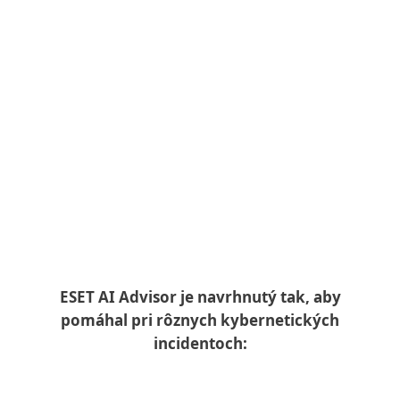
bezpečnosti
Rýchlejšie rozhodovanie
pri kritických incidentoch
Automatizácia opakujúcich sa
úloh
Prehľadné reportovanie
Etická umelá inteligencia
ESET AI Advisor je navrhnutý tak, aby
pomáhal pri rôznych kybernetických
incidentoch:
Detekcia a analýza malvéru