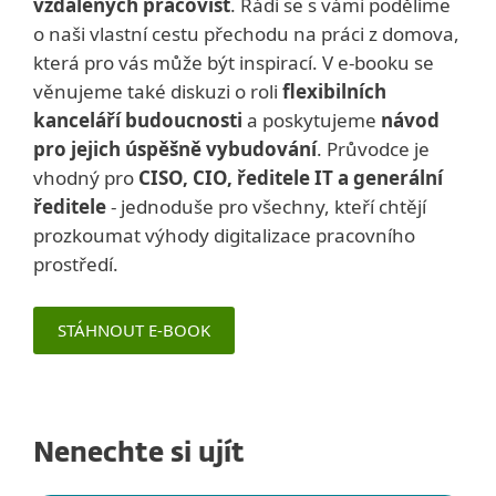
vzdálených pracovišť
. Rádi se s vámi podělíme
o naši vlastní cestu přechodu na práci z domova,
která pro vás může být inspirací. V e-booku se
věnujeme také diskuzi o roli
flexibilních
kanceláří budoucnosti
a poskytujeme
návod
pro jejich úspěšně vybudování
. Průvodce je
vhodný pro
CISO, CIO, ředitele IT a generální
ředitele
- jednoduše pro všechny, kteří chtějí
prozkoumat výhody digitalizace pracovního
prostředí.
STÁHNOUT E-BOOK
Nenechte si ujít