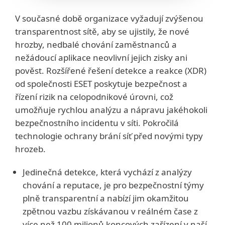
V současné době organizace vyžadují zvýšenou
transparentnost sítě, aby se ujistily, že nové
hrozby, nedbalé chování zaměstnanců a
nežádoucí aplikace neovlivní jejich zisky ani
pověst. Rozšířené řešení detekce a reakce (XDR)
od společnosti ESET poskytuje bezpečnost a
řízení rizik na celopodnikové úrovni, což
umožňuje rychlou analýzu a nápravu jakéhokoli
bezpečnostního incidentu v síti. Pokročilá
technologie ochrany brání síť před novými typy
hrozeb.
Jedinečná detekce, která vychází z analýzy
chování a reputace, je pro bezpečnostní týmy
plně transparentní a nabízí jim okamžitou
zpětnou vazbu získávanou v reálném čase z
více než 100 milionů koncových zařízení v naší