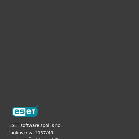
Pro domácnosti
Pro firmy
Partneři
Podpora
O nás
ESET software spol. s r.o.
Jankovcova 1037/49