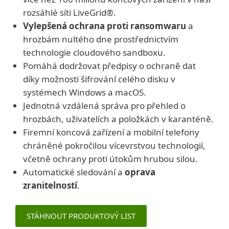
rozsáhlé síti LiveGrid®.
Vylepšená ochrana proti ransomwaru
a
hrozbám nultého dne prostřednictvím
technologie cloudového sandboxu.
Pomáhá dodržovat předpisy o ochraně dat
díky možnosti šifrování celého disku v
systémech Windows a macOS.
Jednotná vzdálená správa pro přehled o
hrozbách, uživatelích a položkách v karanténě.
Firemní koncová zařízení a mobilní telefony
chráněné pokročilou vícevrstvou technologií,
včetně ochrany proti útokům hrubou silou.
Automatické sledování a
oprava
zranitelností
.
STÁHNOUT PRODUKTOVÝ LIST