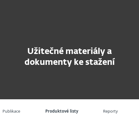
Partneři
CT
užby
Proč ESET
Užitečné materiály a
dokumenty ke stažení
Publikace
Produktové listy
Reporty