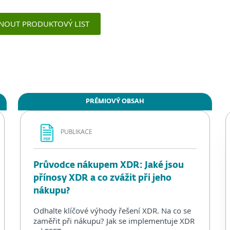
NOUT PRODUKTOVÝ LIST
PRÉMIOVÝ OBSAH
PUBLIKACE
Průvodce nákupem XDR: Jaké jsou
přínosy XDR a co zvážit při jeho
nákupu?
Odhalte klíčové výhody řešení XDR. Na co se
zaměřit při nákupu? Jak se implementuje XDR