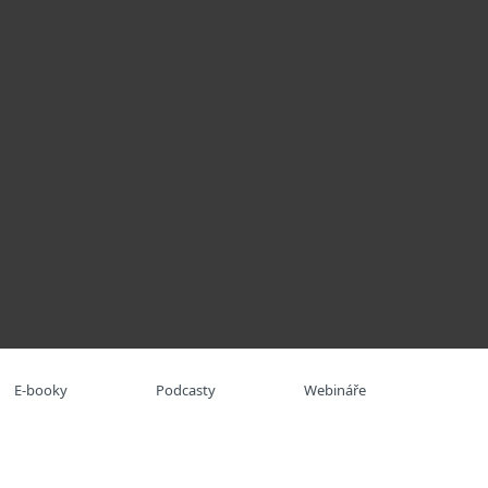
O nás
Blog
Košík
Česká republika
Kontaktujte obchod
Pro zákazníky
E-booky
Podcasty
Webináře