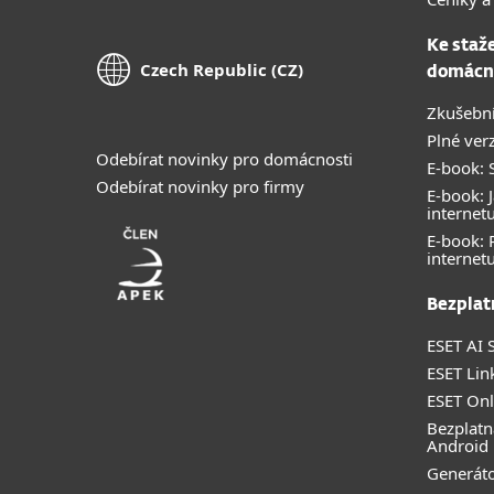
Ke staž
Czech Republic (CZ)
domácn
Zkušební
Plné ver
Odebírat novinky pro domácnosti
E-book: S
Odebírat novinky pro firmy
E-book: J
internet
E-book:
internet
Bezplat
ESET AI S
ESET Lin
ESET Onl
Bezplatn
Android
Generáto