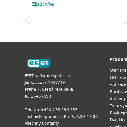
Zjistit více
Pro dom
Ochrana
ESET software spol. s r.o.
Ochrana
Jankovcova 1037/49
Aplikace
Praha 7, Česká republika
Počítačo
IČ: 26467593
Antivir 
To nevy
Telefon: +420 233 090 233
Povídejm
Technická podpora: Po-Pá 8:30-17:00
Dvojklik 
Všechny kontakty
Ceníky a