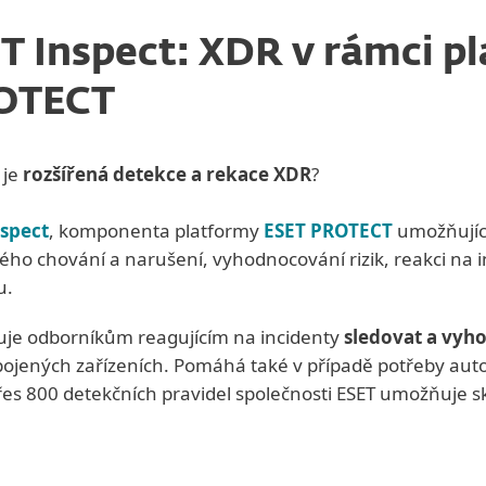
T Inspect: XDR v rámci p
OTECT
 je
rozšířená detekce a rekace XDR
?
nspect
, komponenta platformy
ESET PROTECT
umožňujíc
ého chování a narušení, vyhodnocování rizik, reakci na in
u.
je odborníkům reagujícím na incidenty
sledovat a vyh
ipojených zařízeních. Pomáhá také v případě potřeby a
řes 800 detekčních pravidel společnosti ESET umožňuje 