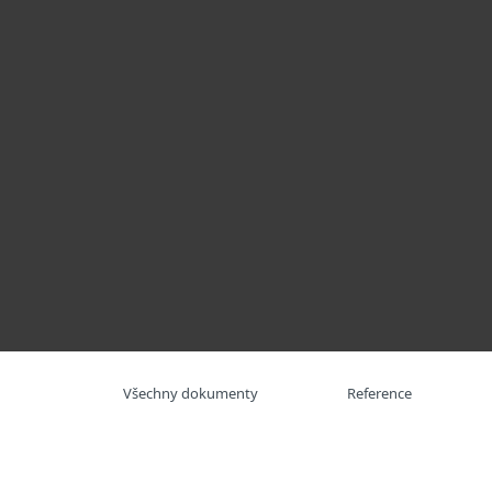
Domácnosti
Firmy
ESET Inspect: XDR v rámci platformy ESET PROTE
Platforma
Řešení
Sl
Všechny dokumenty
Reference