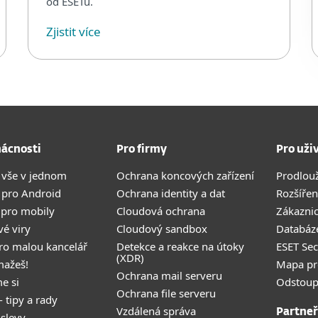
od ESETu.
Zjistit více
ácnosti
Pro firmy
Pro uži
 vše v jednom
Ochrana koncových zařízení
Prodlou
 pro Android
Ochrana identity a dat
Rozšířen
 pro mobily
Cloudová ochrana
Zákazni
vé viry
Cloudový sandbox
Databáze
pro malou kancelář
Detekce a reakce na útoky
ESET Se
(XDR)
mažeš!
Mapa pr
Ochrana mail serveru
e si
Odstoup
Ochrana file serveru
- tipy a rady
Vzdálená správa
Partneř
 slevy