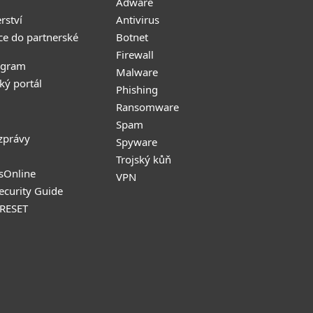
Adware
rství
Antivirus
ce do partnerské
Botnet
Firewall
ogram
Malware
ký portál
Phishing
Ransomware
Spam
zprávy
Spyware
Trojský kůň
sOnline
VPN
Security Guide
 RESET