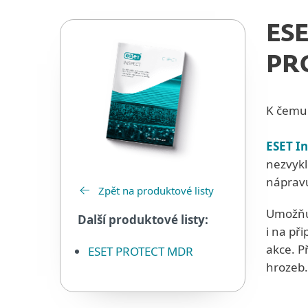
ESE
PR
K čemu
ESET I
nezvykl
náprav
Zpět na produktové listy
Umožňu
Další produktové listy:
i na př
akce. P
ESET PROTECT MDR
hrozeb.