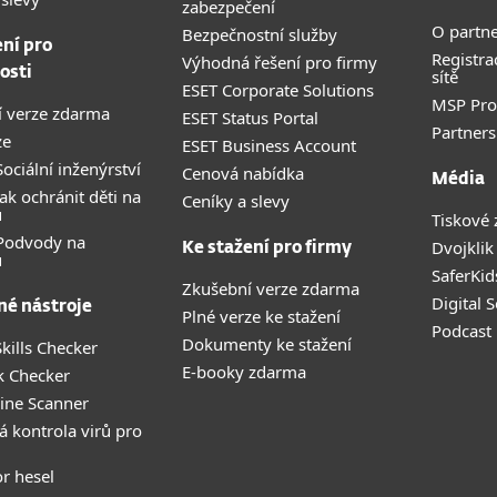
zabezpečení
O partne
Bezpečnostní služby
ení pro
Registra
Výhodná řešení pro firmy
osti
sítě
ESET Corporate Solutions
MSP Pr
 verze zdarma
ESET Status Portal
Partners
ze
ESET Business Account
ociální inženýrství
Cenová nabídka
Média
ak ochránit děti na
Ceníky a slevy
u
Tiskové 
 Podvody na
Dvojklik
Ke stažení pro firmy
u
SaferKid
Zkušební verze zdarma
Digital 
né nástroje
Plné verze ke stažení
Podcast
Dokumenty ke stažení
kills Checker
E-booky zdarma
k Checker
ine Scanner
á kontrola virů pro
r hesel