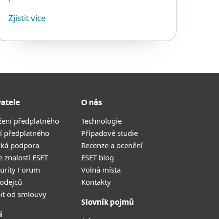
Zjistit více
vatele
O nás
žení předplatného
Technologie
í předplatného
Případové studie
cká podpora
Recenze a ocenění
 znalostí ESET
ESET blog
curity Forum
Volná místa
odejců
Kontakty
it od smlouvy
Slovník pojmů
i