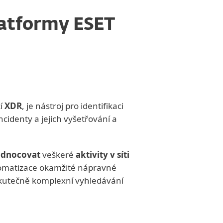
latformy ESET
í
XDR
, je nástroj pro identifikaci
cidenty a jejich vyšetřování a
odnocovat
veškeré
aktivity v síti
utomatizace okamžité nápravné
skutečně komplexní vyhledávání