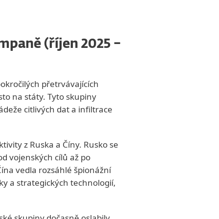
mpaně (říjen 2025 –
pokročilých přetrvávajících
to na státy. Tyto skupiny
eže citlivých dat a infiltrace
tivity z Ruska a Číny. Rusko se
od vojenských cílů až po
ína vedla rozsáhlé špionážní
y a strategických technologií,
ánské skupiny dočasně oslabily