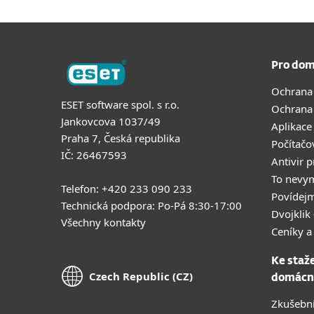
Pro dom
Ochrana
ESET software spol. s r.o.
Ochrana
Jankovcova 1037/49
Aplikace
Praha 7, Česká republika
Počítačo
IČ: 26467593
Antivir 
To nevy
Telefon: +420 233 090 233
Povídejm
Technická podpora: Po-Pá 8:30-17:00
Dvojklik 
Všechny kontakty
Ceníky a
Ke staž
Czech Republic (CZ)
domácn
Zkušební