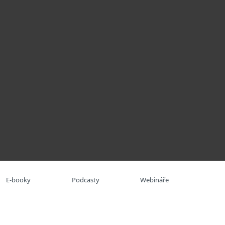
O nás
Blog
Košík
Česká republika
Kontaktujte obchod
Pro zákazníky
E-booky
Podcasty
Webináře