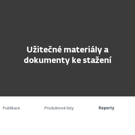
Partneři
aně (říjen 2025 – březen 2026)
užby
Proč ESET
Užitečné materiály a
dokumenty ke stažení
Publikace
Produktové listy
Reporty