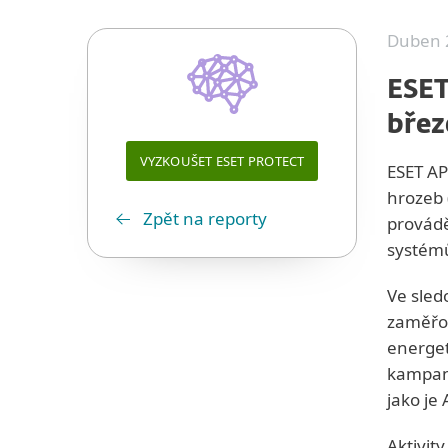
Duben 
ESET
břez
VYZKOUŠET ESET PROTECT
ESET AP
hrozeb 
Zpět na reporty
provádě
systémů
Ve sled
zaměřov
energet
kampaně
jako je 
Aktivit