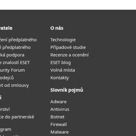
vatele
O nás
žení předplatného
Technologie
í předplatného
Případové studie
cká podpora
Recenze a ocenění
 znalostí ESET
ESET blog
curity Forum
Volná místa
odejců
Kontakty
it od smlouvy
Slovník pojmů
i
Adware
rství
Antivirus
ce do partnerské
Botnet
Firewall
ogram
Malware