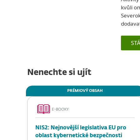
kvůli o
Severok
dodavat
ST
Nenechte si ujít
PRÉMIOVÝ OBSAH
E-BOOKY
NIS2: Nejnovější legislativa EU pro
oblast kybernetické bezpečnosti