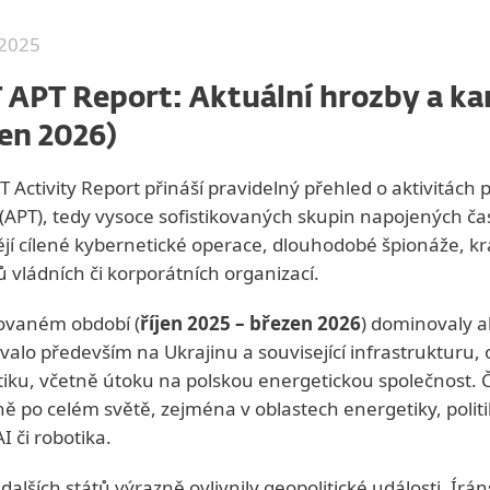
2025
 APT Report: Aktuální hrozby a ka
en 2026)
T Activity Report přináší pravidelný přehled o aktivitách 
(APT), tedy vysoce sofistikovaných skupin napojených čas
jí cílené kybernetické operace, dlouhodobé špionáže, krád
 vládních či korporátních organizací.
ovaném období (
říjen 2025 – březen 2026
) dominovaly ak
alo především na Ukrajinu a související infrastrukturu, 
iku, včetně útoku na polskou energetickou společnost. Č
 po celém světě, zejména v oblastech energetiky, politik
AI či robotika.
y dalších států výrazně ovlivnily geopolitické události. Ír