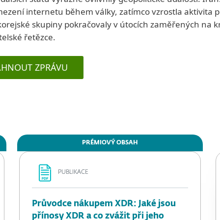
mezení internetu během války, zatímco vzrostla aktivita p
orejské skupiny pokračovaly v útocích zaměřených na k
elské řetězce.
ÁHNOUT ZPRÁVU
PRÉMIOVÝ OBSAH
PUBLIKACE
Průvodce nákupem XDR: Jaké jsou
přínosy XDR a co zvážit při jeho