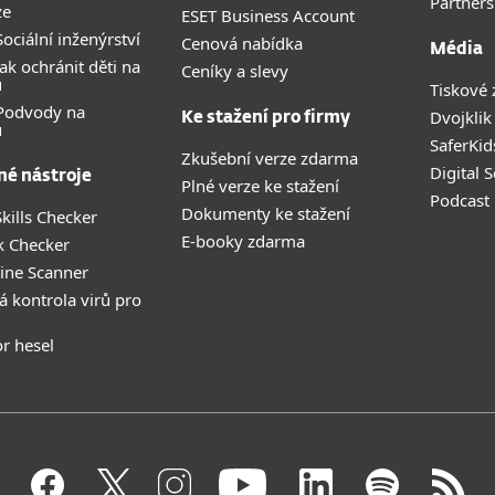
Partners
ze
ESET Business Account
ociální inženýrství
Cenová nabídka
Média
ak ochránit děti na
Ceníky a slevy
u
Tiskové 
 Podvody na
Dvojklik
Ke stažení pro firmy
u
SaferKid
Zkušební verze zdarma
Digital 
né nástroje
Plné verze ke stažení
Podcast
Dokumenty ke stažení
kills Checker
E-booky zdarma
k Checker
ine Scanner
á kontrola virů pro
r hesel