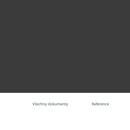
Domácnosti
Firmy
ESET APT Activity Report: Aktuální hrozby a kamp
Platforma
Řešení
Sl
Všechny dokumenty
Reference