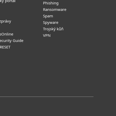
ký portál
Phishing
Ransomware
Spam
zprávy
Spyware
Trojský kůň
sOnline
VPN
Security Guide
 RESET