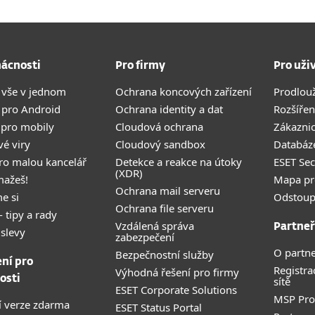
ácnosti
Pro firmy
Pro uži
 vše v jednom
Ochrana koncových zařízení
Prodlou
 pro Android
Ochrana identity a dat
Rozšířen
 pro mobily
Cloudová ochrana
Zákazni
vé viry
Cloudový sandbox
Databáze
pro malou kancelář
Detekce a reakce na útoky
ESET Se
(XDR)
mažeš!
Mapa pr
Ochrana mail serveru
e si
Odstoup
Ochrana file serveru
- tipy a rady
Vzdálená správa
Partneř
 slevy
zabezpečení
O partne
Bezpečnostní služby
ení pro
Registra
Výhodná řešení pro firmy
osti
sítě
ESET Corporate Solutions
MSP Pr
 verze zdarma
ESET Status Portal