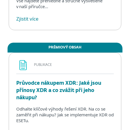
Vše najdete přehledně a stručně vysvětlené
v naší příručce...
Zjistit více
PRÉMIOVÝ OBSAH
PUBLIKACE
Průvodce nákupem XDR: Jaké jsou
přínosy XDR a co zvážit při jeho
nákupu?
Odhalte klíčové výhody řešení XDR. Na co se
zaměřit při nákupu? Jak se implementuje XDR od
ESETu.