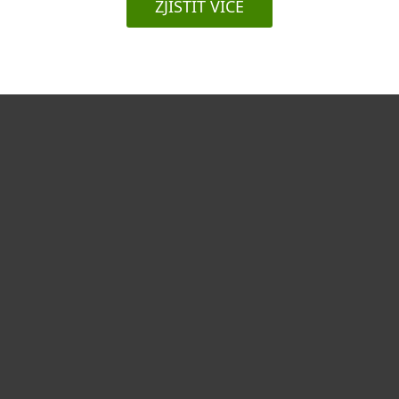
ZJISTIT VÍCE
Pro domácnosti
Pro firmy
Partneři
Podpora
O nás