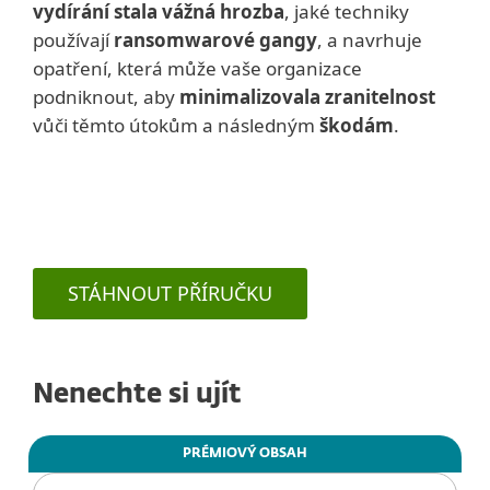
vydírání stala vážná hrozba
, jaké techniky
používají
ransomwarové gangy
, a navrhuje
opatření, která může vaše organizace
podniknout, aby
minimalizovala zranitelnost
vůči těmto útokům a následným
škodám
.
STÁHNOUT PŘÍRUČKU
Nenechte si ujít
PRÉMIOVÝ OBSAH